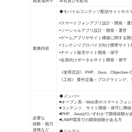
就業場所※
本社及び常駐先
◆モバイルコンテンツ配信サイトやス
•スマートフォンアプリ設計・開発・運
•ソーシャルアプリ設計・開発・運営
•ゲームアプリやサイト構築に関する開
•コンテンツプロバイダ向け携帯サイト
業務内容
•チケット販売サイト開発・保守
•会員向けポータルサイト開発・保守
《使用言語》 PHP、Java、Objective-C
《工程》 要件定義～プログラミング、
◆メンバー
◾オープン系・Web系やスマートフォ
◾コンテンツ、サイト開発・保守に興味
◾PHP、Java)のいずれかで開発経
必要な
◾LAMP環境での開発経験がある方
経験・能力
資格など
◆リーダー