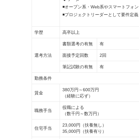
◾オープン系・Web系やスマートフォ
◾プロジェクトリーダーとして要件定
学歴
高卒以上
書類選考の有無
有
選考方法
面接予定回数
2回
筆記試験の有無
有
勤務条件
380万円～600万円
賃金
（経験に応ず）
役職による
職務手当
（数千円～数万円）
23,000円（扶養無し）
住宅手当
35,000円（扶養有り）